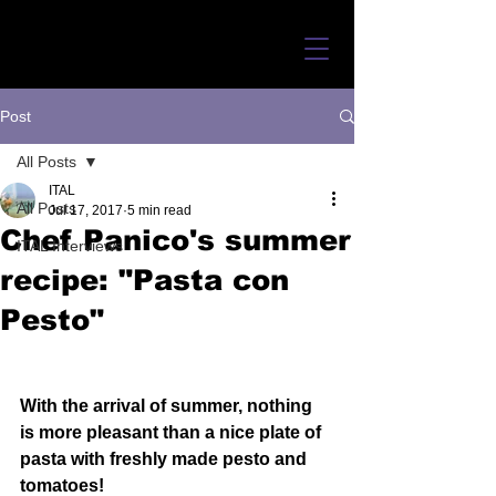
Post
All Posts
ITAL
All Posts
Jul 17, 2017
5 min read
Chef Panico's summer
ITAL Interviews
recipe: "Pasta con
Pesto"
With the arrival of summer, nothing 
is more pleasant than a nice plate of 
pasta with freshly made pesto and 
tomatoes! 