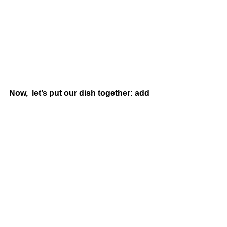
Now,  let’s put our dish together: add 
a few spoonfuls of the sauce as first  
layer and spread around the bottom 
of your pan or casserole dish  
(remember to add a sheet of 
parchment paper). Cover the bottom 
with your  grilled eggplant placing 
the slices in the same direction, 
vertically  or horizontally. On top, put 
cheese (mozzarella or soy cheese). 
Then  repeat the first steps with the 
rest of the grilled eggplant, 