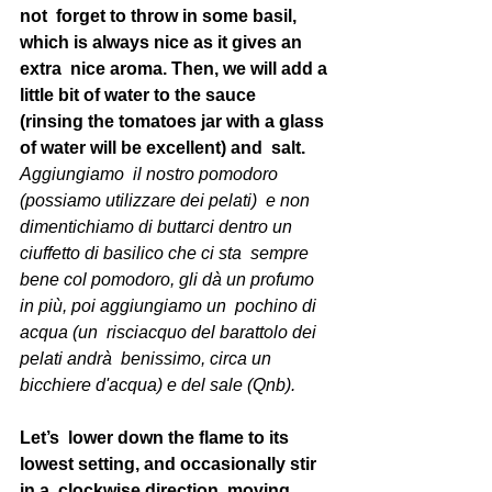
not  forget to throw in some basil, 
which is always nice as it gives an 
extra  nice aroma. Then, we will add a 
little bit of water to the sauce  
(rinsing the tomatoes jar with a glass 
of water will be excellent) and  salt. 
Aggiungiamo  il nostro pomodoro 
(possiamo utilizzare dei pelati)  e non  
dimentichiamo di buttarci dentro un 
ciuffetto di basilico che ci sta  sempre 
bene col pomodoro, gli dà un profumo 
in più, poi aggiungiamo un  pochino di 
acqua (un  risciacquo del barattolo dei 
pelati andrà  benissimo, circa un 
bicchiere d'acqua) e del sale (Qnb). 
Let’s  lower down the flame to its 
lowest setting, and occasionally stir 
in a  clockwise direction, moving 