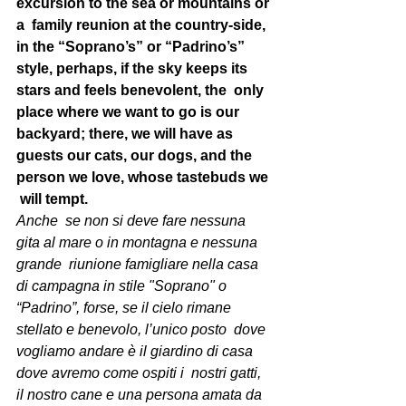
excursion to the sea or mountains or 
a  family reunion at the country-side, 
in the “Soprano’s” or “Padrino’s”  
style, perhaps, if the sky keeps its 
stars and feels benevolent, the  only 
place where we want to go is our 
backyard; there, we will have as  
guests our cats, our dogs, and the 
person we love, whose tastebuds we 
 will tempt.
Anche  se non si deve fare nessuna 
gita al mare o in montagna e nessuna 
grande  riunione famigliare nella casa 
di campagna in stile "Soprano" o  
“Padrino”, forse, se il cielo rimane 
stellato e benevolo, l’unico posto  dove 
vogliamo andare è il giardino di casa 
dove avremo come ospiti i  nostri gatti, 
il nostro cane e una persona amata da 