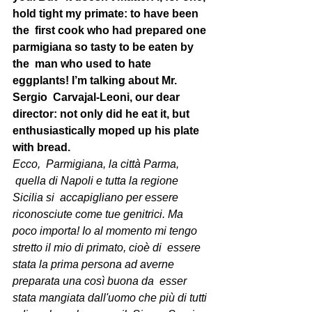
hold tight my primate: to have been 
the  first cook who had prepared one 
parmigiana so tasty to be eaten by 
the  man who used to hate 
eggplants! I’m talking about Mr. 
Sergio  Carvajal-Leoni, our dear 
director: not only did he eat it, but  
enthusiastically moped up his plate 
with bread.
Ecco,  Parmigiana, la città Parma, 
 quella di Napoli e tutta la regione  
Sicilia si  accapigliano per essere 
riconosciute come tue genitrici. Ma  
poco importa! Io al momento mi tengo 
stretto il mio di primato, cioè di  essere 
stata la prima persona ad averne 
preparata una così buona da  esser 
stata mangiata dall'uomo che più di tutti 