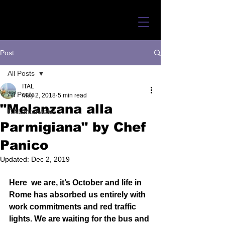
Post
All Posts
ITAL
All Posts
May 2, 2018
5 min read
"Melanzana alla
ITAL Interviews
Parmigiana" by Chef
Panico
Updated:
Dec 2, 2019
Here  we are, it’s October and life in 
Rome has absorbed us entirely with  
work commitments and red traffic 
lights. We are waiting for the bus and 