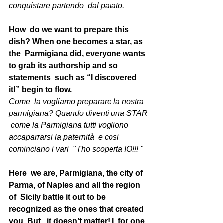
conquistare partendo  dal palato.
How  do we want to prepare this 
dish? When one becomes a star, as 
the  Parmigiana did, everyone wants 
to grab its authorship and so 
statements  such as “I discovered 
it!” begin to flow.
Come  la vogliamo preparare la nostra 
parmigiana? Quando diventi una STAR 
 come la Parmigiana tutti vogliono 
accaparrarsi la paternità  e cosi  
cominciano i vari  " l'ho scoperta IO!!! "
Here  we are, Parmigiana, the city of 
Parma, of Naples and all the region 
of  Sicily battle it out to be 
recognized as the ones that created 
you. But   it doesn’t matter! I, for one, 